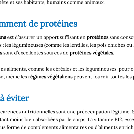
anète et ses habitants, humains comme animaux.
amment de protéines
ens
est d’assurer un apport suffisant en
protéines
sans cons
les légumineuses (comme les lentilles, les pois chiches ou le
s
sont d’excellentes sources de
protéines végétales
.
ins aliments, comme les céréales et les légumineuses, pour o
ion, même les
régimes végétaliens
peuvent fournir toutes les 
à éviter
s carences nutritionnelles sont une préoccupation légitime. San
étant moins bien absorbées par le corps. La vitamine B12, ess
sous forme de compléments alimentaires ou d’aliments enrichi