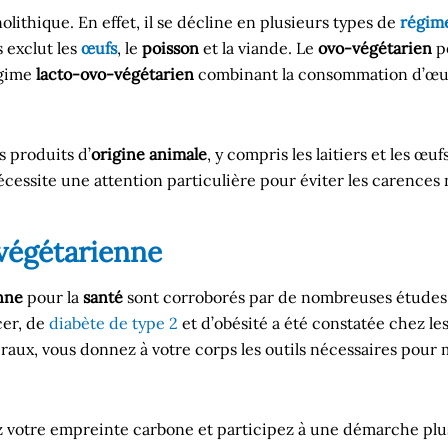
lithique. En effet, il se décline en plusieurs types de
régime
 exclut les
œufs
, le
poisson
et la viande. Le
ovo-végétarien
pe
égime
lacto-ovo-végétarien
combinant la consommation d’œufs 
s produits d’
origine animale
, y compris les laitiers et les œu
écessite une attention particulière pour éviter les carences 
 végétarienne
nne
pour la
santé
sont corroborés par de nombreuses études.
cer, de
diabète de type 2
et d’obésité a été constatée chez les
néraux, vous donnez à votre corps les outils nécessaires pour
ez votre empreinte carbone et participez à une démarche plus