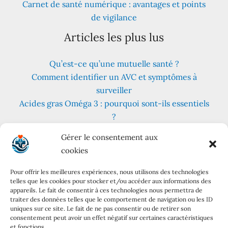
Carnet de santé numérique : avantages et points
de vigilance
Articles les plus lus
Qu’est-ce qu’une mutuelle santé ?
Comment identifier un AVC et symptômes à
surveiller
Acides gras Oméga 3 : pourquoi sont-ils essentiels
?
Fruits et légumes : combien en consommer au
Gérer le consentement aux
quotidien ?
cookies
Les meilleures plantes pour lutter contre le stress
et l’anxiété
Pour offrir les meilleures expériences, nous utilisons des technologies
telles que les cookies pour stocker et/ou accéder aux informations des
Régime cétogène : principes, variantes et conseils
appareils. Le fait de consentir à ces technologies nous permettra de
pratiques
traiter des données telles que le comportement de navigation ou les ID
uniques sur ce site. Le fait de ne pas consentir ou de retirer son
Mentions
consentement peut avoir un effet négatif sur certaines caractéristiques
et fonctions.