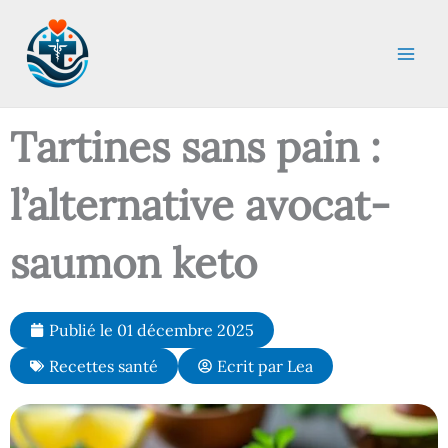
Aller
au
contenu
Tartines sans pain :
l’alternative avocat-
saumon keto
Publié le
01 décembre 2025
Recettes santé
Ecrit par
Lea