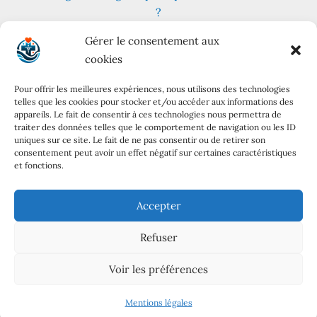
?
Fruits et légumes : combien en consommer au
Gérer le consentement aux
quotidien ?
cookies
Les meilleures plantes pour lutter contre le stress
et l’anxiété
Pour offrir les meilleures expériences, nous utilisons des technologies
telles que les cookies pour stocker et/ou accéder aux informations des
Régime cétogène : principes, variantes et conseils
appareils. Le fait de consentir à ces technologies nous permettra de
pratiques
traiter des données telles que le comportement de navigation ou les ID
uniques sur ce site. Le fait de ne pas consentir ou de retirer son
Mentions
consentement peut avoir un effet négatif sur certaines caractéristiques
et fonctions.
À propos
Mentions légales
Accepter
Politique de confidentialité
Refuser
Contact
Voir les préférences
Tous droits réservés - Copyright © 2026 - sante-conseils-
bien-etre.fr - Site créé par
Kisytech
Mentions légales