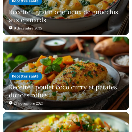
Recettes santé
Recette : gratin onctueux de gnocchis
aux épinards
9 décembre 2025
Recettes santé
Recette : poulet coco curry et patates
douces rôties
27 novembre 2025