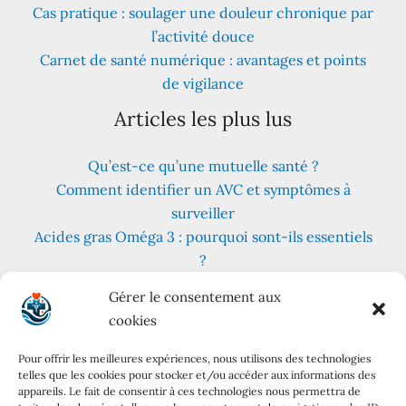
Cas pratique : soulager une douleur chronique par
l’activité douce
Carnet de santé numérique : avantages et points
de vigilance
Articles les plus lus
Qu’est-ce qu’une mutuelle santé ?
Comment identifier un AVC et symptômes à
surveiller
Acides gras Oméga 3 : pourquoi sont-ils essentiels
?
Fruits et légumes : combien en consommer au
Gérer le consentement aux
quotidien ?
cookies
Les meilleures plantes pour lutter contre le stress
et l’anxiété
Pour offrir les meilleures expériences, nous utilisons des technologies
telles que les cookies pour stocker et/ou accéder aux informations des
Régime cétogène : principes, variantes et conseils
appareils. Le fait de consentir à ces technologies nous permettra de
pratiques