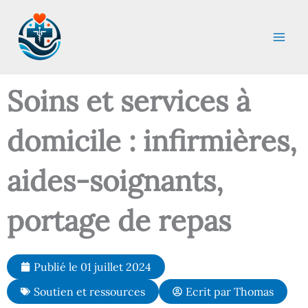
Aller
au
contenu
Soins et services à
domicile : infirmières,
aides-soignants,
portage de repas
Publié le
01 juillet 2024
Soutien et ressources
Ecrit par
Thomas