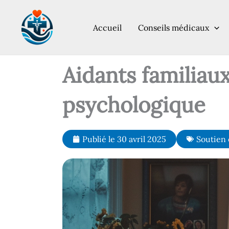
Aller
au
Accueil
Conseils médicaux
contenu
Aidants familiaux
psychologique
Publié le
30 avril 2025
Soutien 