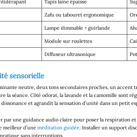
antidérapant
Tapis laine épaisse
Sup
Zafu ou tabouret ergonomique
Ore
Lampe dimmable + guirlande
Aba
Module sur roulettes
Cai
Diffuseur ultrasonique
Po
ité sensorielle
inante neutre, deux tons secondaires proches, un accent tr
ture la séance. Côté odorat, la lavande et la camomille sont ré
a dissonance et agrandit la sensation d’unité dans un petit e
r une guidance audio claire pour poser la respiration et l
le meilleur d’une
méditation guidée
. Installer un support di
pratique sans interruptions.