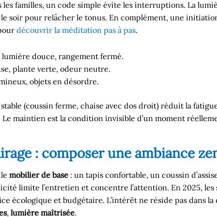
 les familles, un code simple évite les interruptions. La lumi
le soir pour relâcher le tonus. En complément, une initiatio
 pour
découvrir la méditation pas à pas
.
if, lumière douce, rangement fermé.
nse, plante verte, odeur neutre.
umineux, objets en désordre.
e stable (coussin ferme, chaise avec dos droit) réduit la fati
. Le maintien est la condition invisible d’un moment réellem
lairage : composer une ambiance zen
 le
mobilier de base
: un tapis confortable, un coussin d’assis
plicité limite l’entretien et concentre l’attention. En 2025, 
ce écologique et budgétaire. L’intérêt ne réside pas dans la
es
,
lumière maîtrisée
.