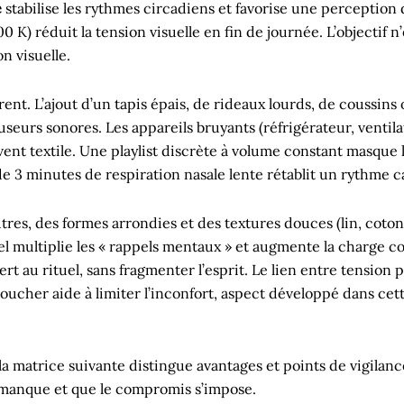
e
stabilise les rythmes circadiens et favorise une perception 
) réduit la tension visuelle en fin de journée. L’objectif n
on visuelle.
ent. L’ajout d’un tapis épais, de rideaux lourds, de coussin
seurs sonores. Les appareils bruyants (réfrigérateur, ventil
nt textile. Une playlist discrète à volume constant masque le
e 3 minutes de respiration nasale lente rétablit un rythme car
utres, des formes arrondies et des textures douces (lin, cot
uel multiplie les « rappels mentaux » et augmente la charge c
t au rituel, sans fragmenter l’esprit. Le lien entre tension
coucher aide à limiter l’inconfort, aspect développé dans cet
a matrice suivante distingue avantages et points de vigilance
e manque et que le compromis s’impose.