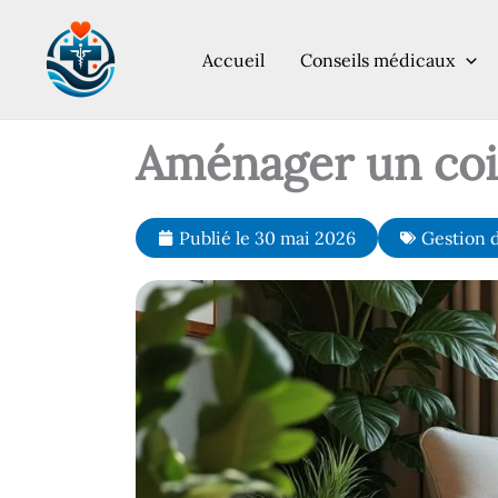
Aller
au
Accueil
Conseils médicaux
contenu
Aménager un coin
Publié le
30 mai 2026
Gestion d