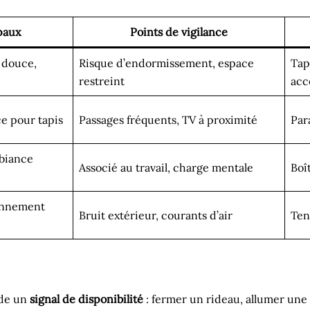
paux
Points de vigilance
e douce,
Risque d’endormissement, espace
Tap
restreint
acc
ce pour tapis
Passages fréquents, TV à proximité
Para
mbiance
Associé au travail, charge mentale
Boî
sonnement
Bruit extérieur, courants d’air
Ten
ède un
signal de disponibilité
: fermer un rideau, allumer une