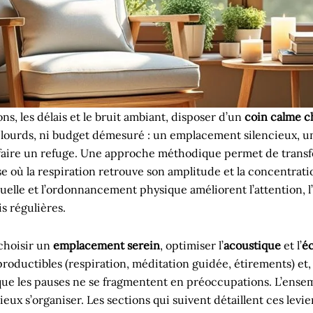
ns, les délais et le bruit ambiant, disposer d’un
coin calme c
ux lourds, ni budget démesuré : un emplacement silencieux, 
 en faire un refuge. Une approche méthodique permet de tran
 où la respiration retrouve son amplitude et la concentratio
suelle et l’ordonnancement physique améliorent l’attention, l
s régulières.
choisir un
emplacement serein
, optimiser l’
acoustique
et l’
éc
roductibles (respiration, méditation guidée, étirements) et, e
r que les pauses ne se fragmentent en préoccupations. L’ense
ux s’organiser. Les sections qui suivent détaillent ces levi