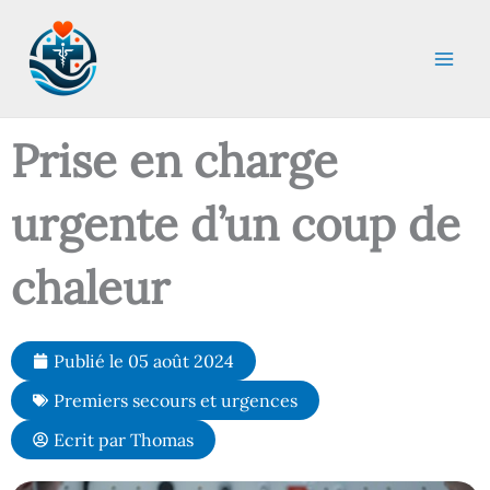
Aller
au
contenu
Prise en charge
urgente d’un coup de
chaleur
Publié le
05 août 2024
Premiers secours et urgences
Ecrit par
Thomas