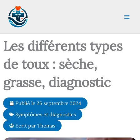
Aller
au
contenu
Les différents types
de toux : sèche,
grasse, diagnostic
Publié le
26 septembre 2024
Symptômes et diagnostics
Ecrit par
Thomas