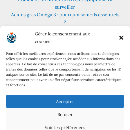
surveiller
Acides gras Oméga 3 : pourquoi sont-ils essentiels
?
Fruits et légumes : combien en consommer au
Gérer le consentement aux
quotidien ?
cookies
Les meilleures plantes pour lutter contre le stress
et l’anxiété
Pour offrir les meilleures expériences, nous utilisons des technologies
telles que les cookies pour stocker et/ou accéder aux informations des
Régime cétogène : principes, variantes et conseils
appareils. Le fait de consentir à ces technologies nous permettra de
pratiques
traiter des données telles que le comportement de navigation ou les ID
uniques sur ce site. Le fait de ne pas consentir ou de retirer son
Mentions
consentement peut avoir un effet négatif sur certaines caractéristiques
et fonctions.
À propos
Mentions légales
Accepter
Politique de confidentialité
Refuser
Contact
Voir les préférences