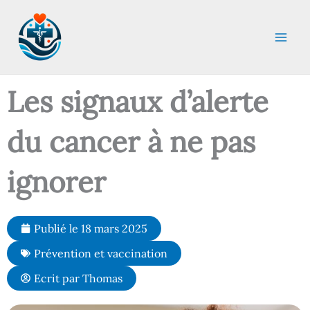
Aller
au
contenu
Les signaux d’alerte
du cancer à ne pas
ignorer
Publié le
18 mars 2025
Prévention et vaccination
Ecrit par
Thomas