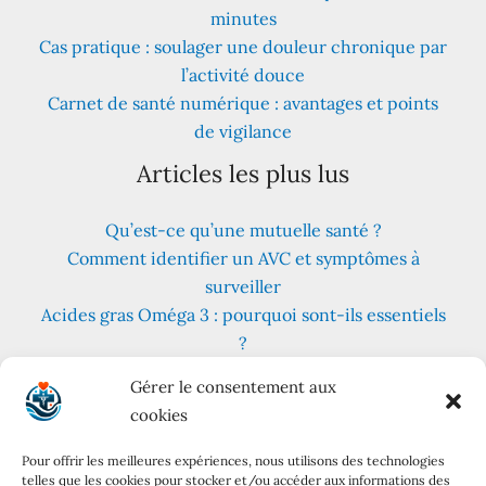
minutes
Cas pratique : soulager une douleur chronique par
l’activité douce
Carnet de santé numérique : avantages et points
de vigilance
Articles les plus lus
Qu’est-ce qu’une mutuelle santé ?
Comment identifier un AVC et symptômes à
surveiller
Acides gras Oméga 3 : pourquoi sont-ils essentiels
?
Fruits et légumes : combien en consommer au
Gérer le consentement aux
quotidien ?
cookies
Les meilleures plantes pour lutter contre le stress
et l’anxiété
Pour offrir les meilleures expériences, nous utilisons des technologies
telles que les cookies pour stocker et/ou accéder aux informations des
Régime cétogène : principes, variantes et conseils