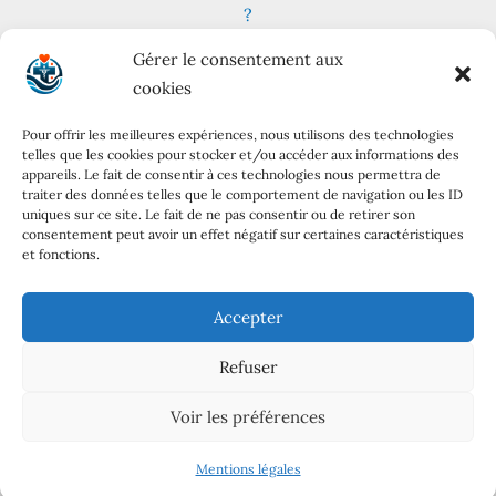
?
Fruits et légumes : combien en consommer au
Gérer le consentement aux
quotidien ?
cookies
Les meilleures plantes pour lutter contre le stress
et l’anxiété
Pour offrir les meilleures expériences, nous utilisons des technologies
telles que les cookies pour stocker et/ou accéder aux informations des
Régime cétogène : principes, variantes et conseils
appareils. Le fait de consentir à ces technologies nous permettra de
pratiques
traiter des données telles que le comportement de navigation ou les ID
uniques sur ce site. Le fait de ne pas consentir ou de retirer son
Mentions
consentement peut avoir un effet négatif sur certaines caractéristiques
et fonctions.
À propos
Mentions légales
Accepter
Politique de confidentialité
Refuser
Contact
Voir les préférences
Tous droits réservés - Copyright © 2026 - sante-conseils-
bien-etre.fr - Site créé par
Kisytech
Mentions légales