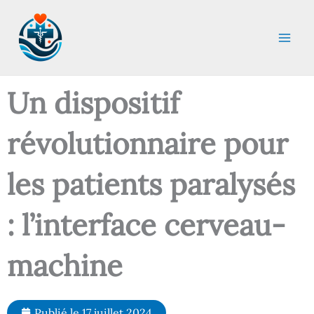
Aller
au
contenu
Un dispositif
révolutionnaire pour
les patients paralysés
: l’interface cerveau-
machine
Publié le
17 juillet 2024