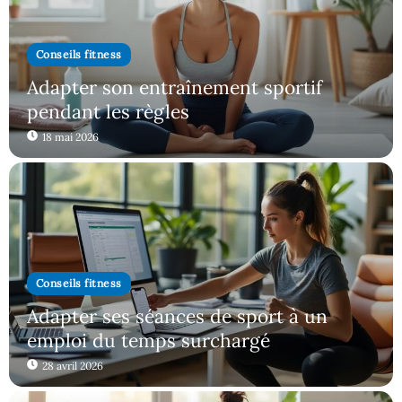
Conseils fitness
Adapter son entraînement sportif
pendant les règles
18 mai 2026
Conseils fitness
Adapter ses séances de sport à un
emploi du temps surchargé
28 avril 2026