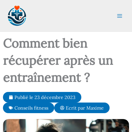
Aller
au
contenu
Comment bien
récupérer après un
entraînement ?
Publié le
23 décembre 2023
Conseils fitness
Ecrit par
Maxime