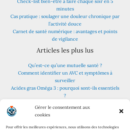
Check-list bien-être à faire chaque soir en 5
minutes
Cas pratique : soulager une douleur chronique par
l’activité douce
Carnet de santé numérique : avantages et points
de vigilance
Articles les plus lus
Qu’est-ce qu’une mutuelle santé ?
Comment identifier un AVC et symptômes à
surveiller
Acides gras Oméga 3 : pourquoi sont-ils essentiels
?
Fruits et légumes : combien en consommer au
Gérer le consentement aux
quotidien ?
cookies
Les meilleures plantes pour lutter contre le stress
et l’anxiété
Pour offrir les meilleures expériences, nous utilisons des technologies