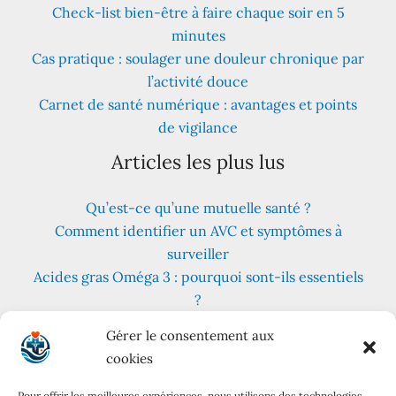
Check-list bien-être à faire chaque soir en 5
minutes
Cas pratique : soulager une douleur chronique par
l’activité douce
Carnet de santé numérique : avantages et points
de vigilance
Articles les plus lus
Qu’est-ce qu’une mutuelle santé ?
Comment identifier un AVC et symptômes à
surveiller
Acides gras Oméga 3 : pourquoi sont-ils essentiels
?
Fruits et légumes : combien en consommer au
Gérer le consentement aux
quotidien ?
cookies
Les meilleures plantes pour lutter contre le stress
et l’anxiété
Pour offrir les meilleures expériences, nous utilisons des technologies