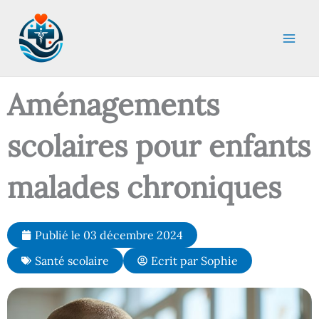
Aller
au
contenu
Aménagements
scolaires pour enfants
malades chroniques
Publié le
03 décembre 2024
Santé scolaire
Ecrit par
Sophie